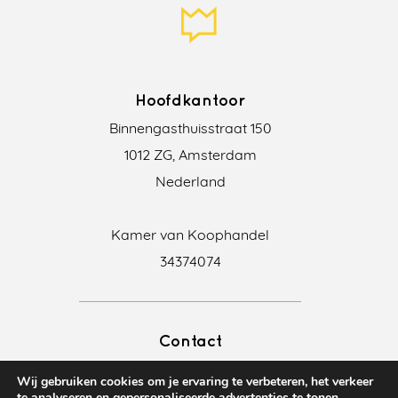
Hoofdkantoor
Binnengasthuisstraat 150
1012 ZG, Amsterdam
Nederland
Kamer van Koophandel
34374074
Contact
+31 20 369 05 20
Wij gebruiken cookies om je ervaring te verbeteren, het verkeer
info@translationkings.nl
te analyseren en gepersonaliseerde advertenties te tonen.