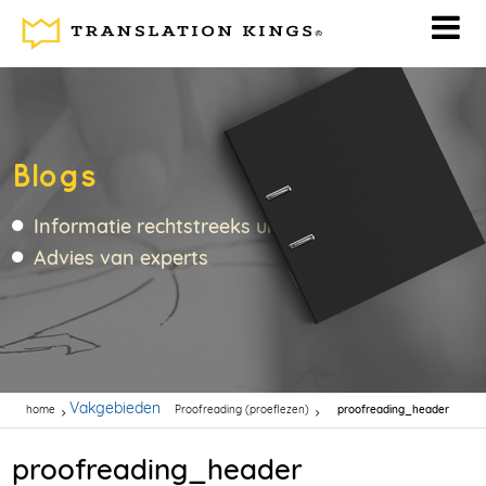
Blogs
Informatie rechtstreeks uit de vertaalbranche
Advies van experts
Vakgebieden
home
Proofreading (proeflezen)
proofreading_header
proofreading_header