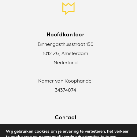
Hoofdkantoor
Binnengasthuisstraat 150
1012 ZG, Amsterdam
Nederland
Kamer van Koophandel
34374074
Contact
+31 20 369 05 20
Wij gebruiken cookies om je ervaring te verbeteren, het verkeer
info@translationkings.nl
te analyseren en gepersonaliseerde advertenties te tonen.