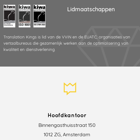
Lidmaatschappen
Translation Kings is lid van de VViN en de EUATC; organisaties van
vertaalbureaus die gezamenlijk werken aan de optimalisering van
kwaliteit en dienstverlening.
Hoofdkantoor
Binnengasthuisstraat 150
1012 ZG, Amsterdam