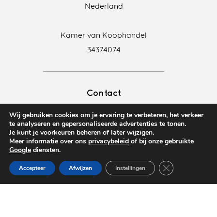
Nederland
Kamer van Koophandel
34374074
Contact
+31 20 369 05 20
Wij gebruiken cookies om je ervaring te verbeteren, het verkeer
info@translationkings.nl
te analyseren en gepersonaliseerde advertenties te tonen.
Je kunt je voorkeuren beheren of later wijzigen.
Meer informatie over ons
privacybeleid
of bij onze gebruikte
Google
diensten.
Sluit AVG/GDPR 
Accepteer
Afwijzen
Instellingen
VERTAALBUREAU TRANSLATION KINGS -
ALGEMENE VOORWAARDEN
-
DISCLAIMER
-
PRIVACY POLICY