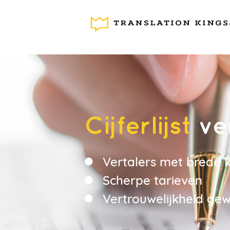
Vertaaldiensten
Cijferlijst
ve
Vertalers met brede k
Scherpe tarieven
Vertrouwelijkheid g