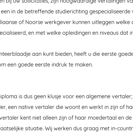
bij uw sollicitaties, zijn hoogwaardige vertalingen van
een in de betreffende studierichting gespecialiseerde v
aliaanse of Noorse werkgever kunnen uitleggen welke o
ecialiseerd, en met welke opleidingen en niveaus dat in
nteerblaadje aan kunt bieden, heeft u die eerste goed
om een goede eerste indruk te maken.
 diploma is dus geen klusje voor een algemene vertaler;
er, een native vertaler die woont en werkt in zijn of h
vertaler kent niet alleen zijn of haar moedertaal en de 
atselijke situatie. Wij werken dus graag met in-count