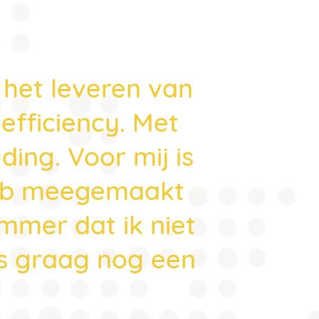
 het leveren van
Bedan
efficiency. Met
Kings, vo
ding. Voor mij is
vinden 
 heb meegemaakt
ammer dat ik niet
es graag nog een