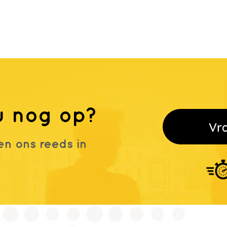
u nog op?
Vr
n ons reeds in