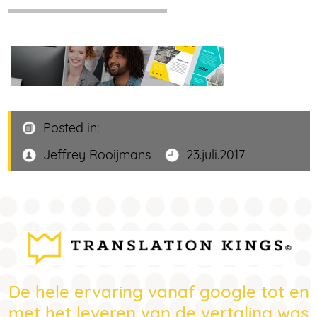
Posted in:
Jeffrey Rooijmans
23.juli.2017
De hele ervaring vanaf google tot en
met het leveren van de vertaling was