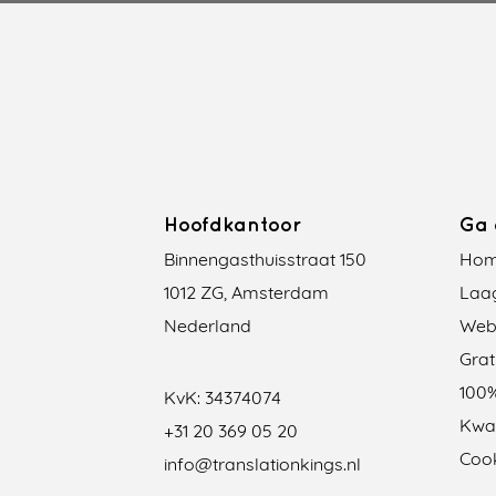
Hoofdkantoor
Ga 
Binnengasthuisstraat 150
Ho
1012 ZG, Amsterdam
Laag
Nederland
Webs
Grat
100%
KvK: 34374074
Kwal
+31 20 369 05 20
Cook
info@translationkings.nl