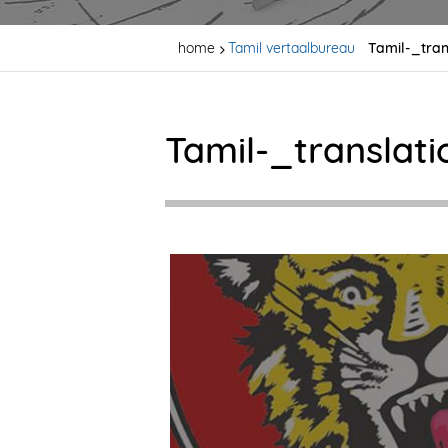
home
Tamil vertaalbureau
Tamil-_tra
Tamil-_translat