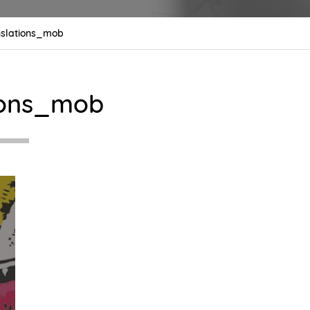
nslations_mob
ions_mob