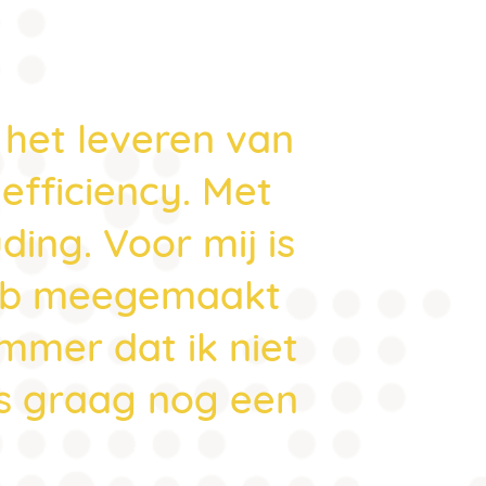
 het leveren van
Bedan
efficiency. Met
Kings, vo
ding. Voor mij is
vinden 
 heb meegemaakt
ammer dat ik niet
es graag nog een