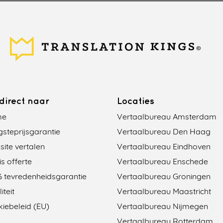
direct naar
Locaties
me
Vertaalbureau Amsterdam
steprijsgarantie
Vertaalbureau Den Haag
ite vertalen
Vertaalbureau Eindhoven
is offerte
Vertaalbureau Enschede
 tevredenheidsgarantie
Vertaalbureau Groningen
iteit
Vertaalbureau Maastricht
iebeleid (EU)
Vertaalbureau Nijmegen
Vertaalbureau Rotterdam